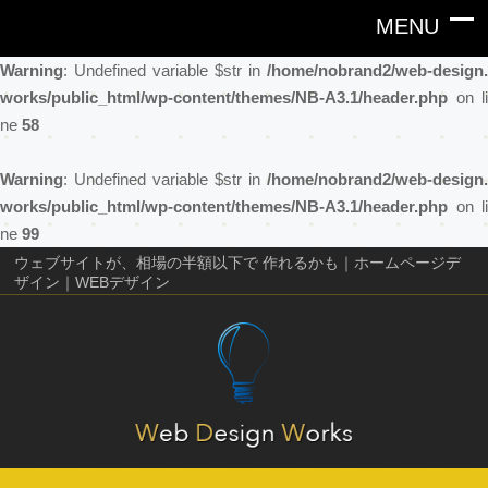
Warning
: Undefined variable $str in
/home/nobrand2/web-design.
works/public_html/wp-content/themes/NB-A3.1/header.php
on li
ne
58
Warning
: Undefined variable $str in
/home/nobrand2/web-design.
works/public_html/wp-content/themes/NB-A3.1/header.php
on li
ne
99
ウェブサイトが、相場の半額以下で 作れるかも｜ホームページデ
ザイン｜WEBデザイン