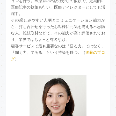
ョンを行う。医療系の出版社からの依頼で、定期的に
医療記事の執筆も行い、医療ディレクターとしても活
躍中。
その親しみやすい人柄とコミュニケーション能力か
ら、打ち合わせを行ったお客様に元気を与える不思議
な人。雑誌取材などで、その能力が高く評価されてお
り、業界ではちょっと有名な顔。
顧客サービスで最も重要なのは『語る力』ではなく、
『聞く力』である、という持論を持つ。（
後藤のブロ
グ
）