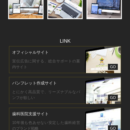
LINK
オフィシャルサイト
宣伝広告に関する、総合サポートの案
内サイト
GO
パンフレット作成サイト
とにかく高品質で、リーズナブルなパ
ンフが欲しい
GO
歯科医院支援サイト
10年後も色あせない安定した歯科経営
のブランド戦略
GO