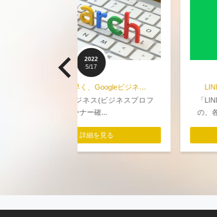
2022
4/05
ogleビジネ…
LINE公式アカウントの開設サポ…
ス(ビジネスプロフ
「LINE公式アカウント」の開設した
.
の、各種設定やプロ...
見る
詳細を見る
見る
詳細を見る