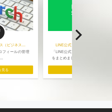
2022
3/16
LINE公式アカウントの開設の流れ
スマホ画面
「LINE公式アカウント」の開設の流れ
スマホやタブ
をまとめました。
閲覧する人が多い
詳細を見る
詳細を見る