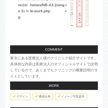
ni
able
hemes/NB-A3.1/sing
n
n
$x in
le-work.php
e
g
COMMENT
東京にある医療法人様のクリニック紹介サイトです。
具体的な内容は医療法人のオフィシャルサイトで説明
しているので、あくまでもクリニックの概要説明のサ
イトとしています。
WORK
デザイン
構成企画
イメージ写真提供