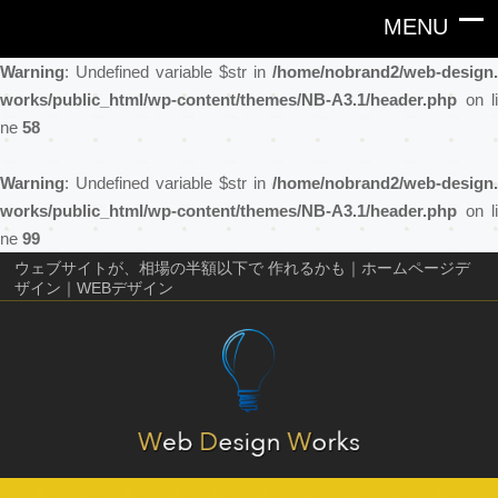
Warning
: Undefined variable $str in
/home/nobrand2/web-design.
works/public_html/wp-content/themes/NB-A3.1/header.php
on li
ne
58
Warning
: Undefined variable $str in
/home/nobrand2/web-design.
works/public_html/wp-content/themes/NB-A3.1/header.php
on li
ne
99
ウェブサイトが、相場の半額以下で 作れるかも｜ホームページデ
ザイン｜WEBデザイン