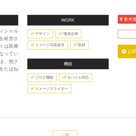
参考
WORK
ィシャル
デザイン
構成企画
を経営さ
イメージ写真提供
取材
イトは医療
お
なってい
は、他ク
機能
をたばね
ブログ機能
モバイル対応
イメージスライダー
一覧