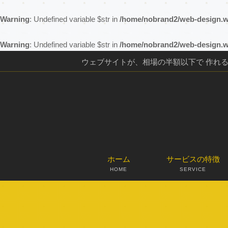
Warning
: Undefined variable $str in
/home/nobrand2/web-design.w
Warning
: Undefined variable $str in
/home/nobrand2/web-design.w
ウェブサイトが、相場の半額以下で 作れ
ホーム
サービスの特徴
HOME
SERVICE