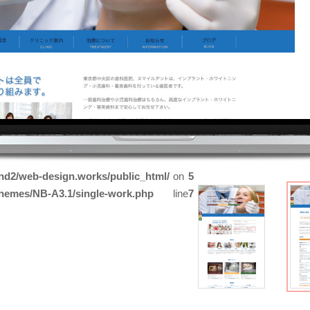
nd2/web-design.works/public_html/
on
5
themes/NB-A3.1/single-work.php
line
7