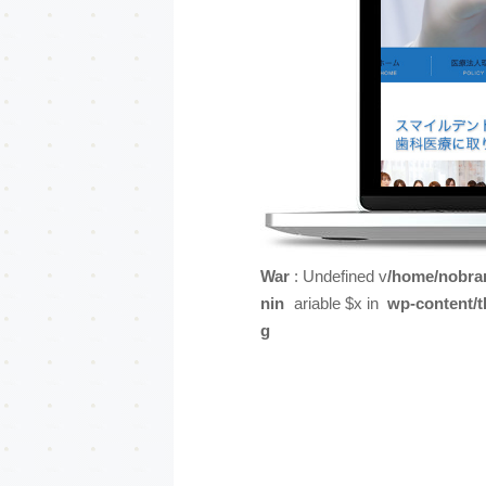
War
: Undefined v
/home/nobra
nin
ariable $x in
wp-content/
g