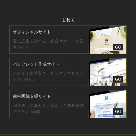
LINK
オフィシャルサイト
宣伝広告に関する、総合サポートの案
内サイト
GO
パンフレット作成サイト
とにかく高品質で、リーズナブルなパ
ンフが欲しい
GO
歯科医院支援サイト
10年後も色あせない安定した歯科経営
のブランド戦略
GO