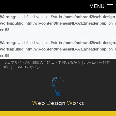
Warning
: Undefined variable $str in
/home/nobrand2/web-design.
works/public_html/wp-content/themes/NB-A3.1/header.php
on li
ne
58
Warning
: Undefined variable $str in
/home/nobrand2/web-design.
works/public_html/wp-content/themes/NB-A3.1/header.php
on li
ne
99
ウェブサイトが、相場の半額以下で 作れるかも｜ホームページデ
ザイン｜WEBデザイン