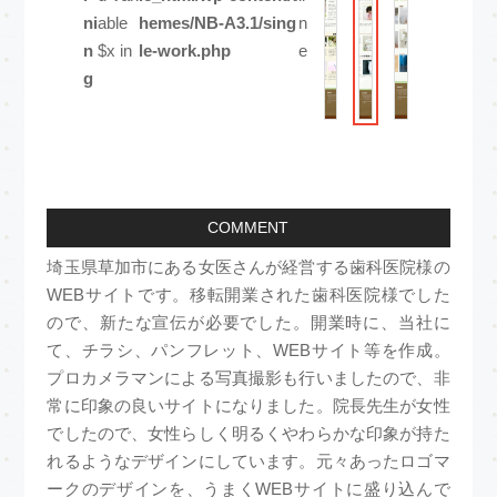
ni
able
hemes/NB-A3.1/sing
n
n
$x in
le-work.php
e
g
COMMENT
埼玉県草加市にある女医さんが経営する歯科医院様の
WEBサイトです。移転開業された歯科医院様でした
ので、新たな宣伝が必要でした。開業時に、当社に
て、チラシ、パンフレット、WEBサイト等を作成。
プロカメラマンによる写真撮影も行いましたので、非
常に印象の良いサイトになりました。院長先生が女性
でしたので、女性らしく明るくやわらかな印象が持た
れるようなデザインにしています。元々あったロゴマ
ークのデザインを、うまくWEBサイトに盛り込んで