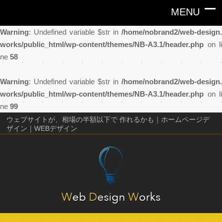
Warning
: Undefined variable $str in
/home/nobrand2/web-design.
works/public_html/wp-content/themes/NB-A3.1/header.php
on li
ne
58
Warning
: Undefined variable $str in
/home/nobrand2/web-design.
works/public_html/wp-content/themes/NB-A3.1/header.php
on li
ne
99
ウェブサイトが、相場の半額以下で 作れるかも｜ホームページデ
ザイン｜WEBデザイン