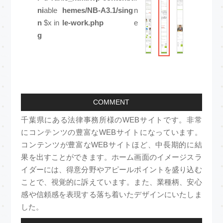
ni
able
hemes/NB-A3.1/sing
n
n
$x in
le-work.php
e
g
COMMENT
千葉県にある法律事務所様のWEBサイトです。非常
にコンテンツの豊富なWEBサイトになっています。
コンテンツが豊富なWEBサイトほど、中長期的に結
果を出すことができます。ホーム画面のイメージスラ
イダーには、得意分野やアピールポイントを盛り込む
ことで、視覚的に訴えています。また、業種柄、安心
感や信頼感を表現する落ち着いたデザインにいたしま
した。