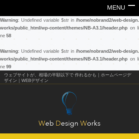
Warning
: Undefined variable $str in
/home/nobrand2/web-design.
works/public_html/wp-content/themes/NB-A3.1/header.php
on li
ne
58
Warning
: Undefined variable $str in
/home/nobrand2/web-design.
works/public_html/wp-content/themes/NB-A3.1/header.php
on li
ne
99
ウェブサイトが、相場の半額以下で 作れるかも｜ホームページデ
ザイン｜WEBデザイン