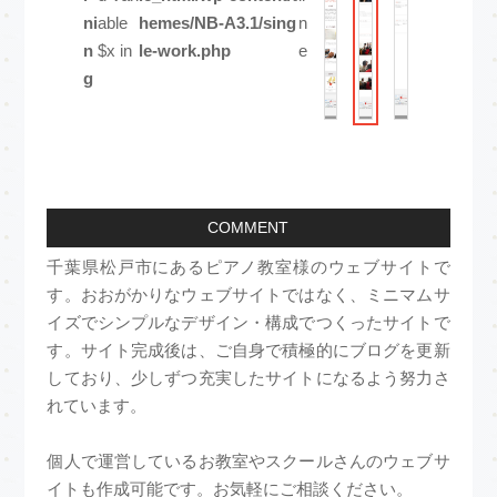
ni
able
hemes/NB-A3.1/sing
n
n
$x in
le-work.php
e
g
COMMENT
千葉県松戸市にあるピアノ教室様のウェブサイトで
す。おおがかりなウェブサイトではなく、ミニマムサ
イズでシンプルなデザイン・構成でつくったサイトで
す。サイト完成後は、ご自身で積極的にブログを更新
しており、少しずつ充実したサイトになるよう努力さ
れています。
個人で運営しているお教室やスクールさんのウェブサ
イトも作成可能です。お気軽にご相談ください。