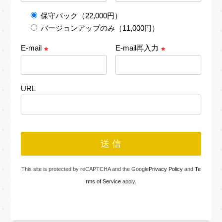
保守パック（22,000円）
バージョンアップのみ（11,000円）
E-mail
E-mail再入力
URL
This site is protected by reCAPTCHA and the Google
Privacy Policy
and
Te
rms of Service
apply.